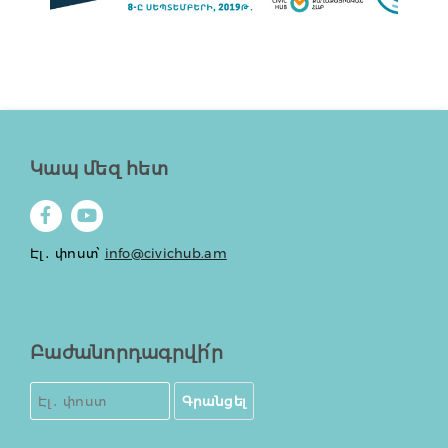
Կապ մեզ հետ
Էլ․ փոստ՝
info@civichub.am
Բաժանորդագրվի՛ր
Գրանցել